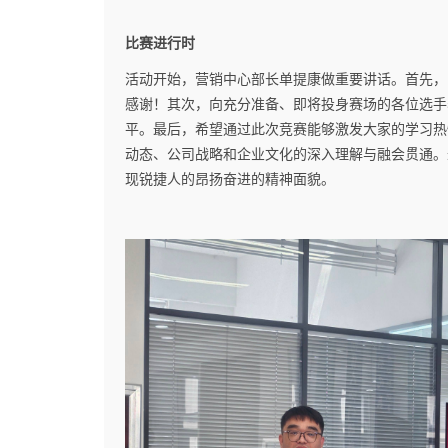
比赛进行时
活动开始，营销中心部长单提康做重要讲话。首先，
感谢！其次，向充分准备、即将投身赛场的各位选手
平。最后，希望通过此次竞赛能够激发大家的学习热
动态、公司战略和企业文化的深入理解与融会贯通。
现锐捷人的昂扬奋进的精神面貌。