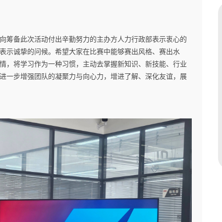
向筹备此次活动付出辛勤努力的主办方人力行政部表示衷心的
表示诚挚的问候。希望大家在比赛中能够赛出风格、赛出水
情，将学习作为一种习惯，主动去掌握新知识、新技能、行业
进一步增强团队的凝聚力与向心力，增进了解、深化友谊，展