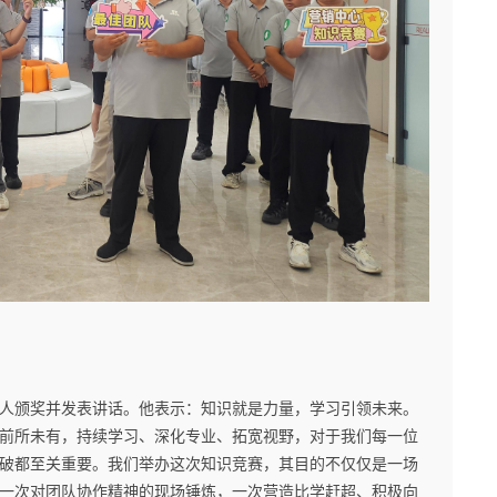
人颁奖并发表讲话。他表示：知识就是力量，学习引领未来。
前所未有，持续学习、深化专业、拓宽视野，对于我们每一位
破都至关重要。我们举办这次知识竞赛，其目的不仅仅是一场
一次对团队协作精神的现场锤炼，一次营造比学赶超、积极向