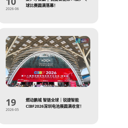
10
球比赛圆满落幕！
2026-06
19
燃动鹏城 智链全球｜锐捷智能
CIBF2026深圳电池展圆满收官！
2026-05